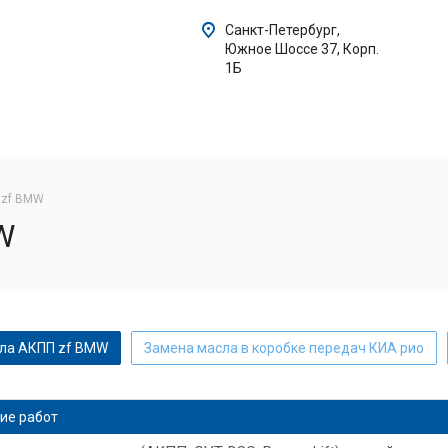
Санкт-Петербург,
Южное Шоссе 37, Корп.
1Б
 zf BMW
W
ла АКПП zf BMW
Замена масла в коробке передач КИА рио
замена масла АКПП КИА сид
Замена масла в АКПП Пежо
ие работ
замена масла в АКПП КИА спортейдж
КИА церато замена масл