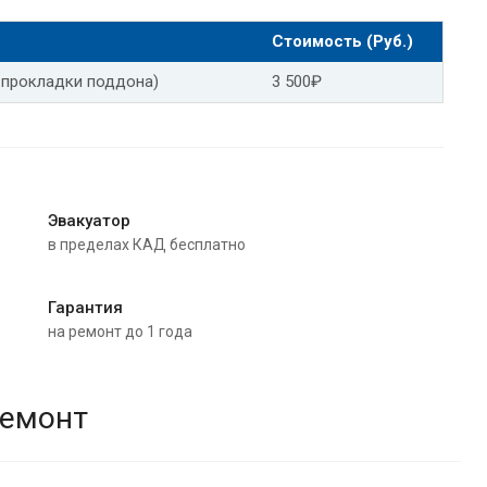
Фольксваген поло замена масла в АКПП
Стоимость (Руб.)
ген тигуан
 прокладки поддона)
3 500₽
аген пассат
Замена масла АКПП Фольксваген гольф
руз
Замена масла в АКПП Шевроле авео
аптива
Замена масла в АКПП Шевроле орландо
Эвакуатор
в пределах КАД бесплатно
альт
Замена масла АКПП Шевроле тахо
седес
Замена масла АКПП Мерседес gla
Гарантия
на ремонт до 1 года
Замена масла в АКПП Мерседес w204
12
Замена масла АКПП Мерседес w213
ремонт
но
Мерседес 220 замена масла АКПП