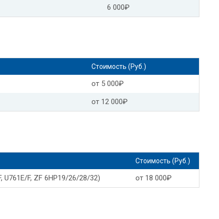
6 000₽
Форд фиеста замена масла в АКПП
Опель зафира замена масла в АКПП
Замена масла в АКПП Опель мокка
Стоимость (Руб.)
Замена масла в АКПП Toyota
от 5 000₽
 Тойота камри
от 12 000₽
 в АКПП
Замена масла в АКПП Тойота авенсис
мри 40
Замена масла АКПП Тойота премио
Стоимость (Руб.)
р
Замена масла в АКПП Тойота витц
, U761E/F, ZF 6HP19/26/28/32)
от 18 000₽
с
Замена масла АКПП Тойота приус
Тойота пробокс замена масла АКПП