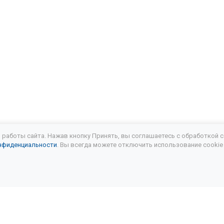
на замена масла в АКПП
Замена масла в АКПП Сузуки свифт
бка передач замена масла
Замена масла в АКПП Шкода рапи
ла в АКПП Шкода суперб
Замена масла в АКПП Шкода кодиак
 замена масла в АКПП
Замена масла в АКПП Мазда сх7
Ча
ла АКПП Мазда 5
Замена масла в АКПП Ситроен с4
Замен
ла АКПП аутлендер хл
Замена масла АКПП Митсубиси паджеро
работы сайта. Нажав кнопку Принять, вы соглашаетесь с обработкой c
нфиденциальности
. Вы всегда можете отключить использование cookie
паджеро 4 замена масла в АКПП
Замена масла АКПП Митсубис
ла в коробке передач Митсубиси
Митсубиси паджеро 3 замен
ла АКПП Митсубиси галант
Замена масла в АКПП Митсубиси а
ла АКПП Lexus
Лексус 300 замена масла АКПП
Замена ма