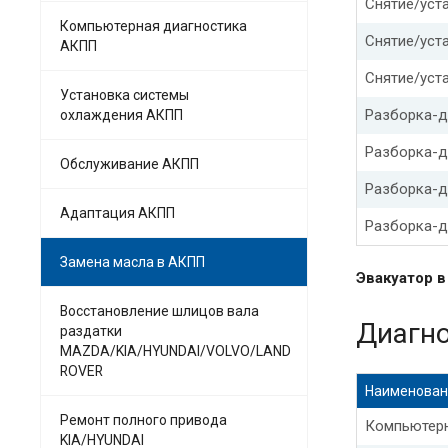
Снятие/уста
Компьютерная диагностика
Замена мас
Снятие/уст
АКПП
Замена мас
Снятие/уста
Установка системы
Разборка-д
охлаждения АКПП
Замена мас
Разборка-д
Обслуживание АКПП
Замена мас
Разборка-д
Хендай кре
Адаптация АКПП
Разборка-д
Хендай сан
Замена масла в АКПП
Эвакуатор 
Замена мас
Восстановление шлицов вала
Диагн
раздатки
Замена мас
MAZDA/KIA/HYUNDAI/VOLVO/LAND
ROVER
Замена мас
Наименован
Ремонт полного привода
Компьютерн
Замена мас
KIA/HYUNDAI