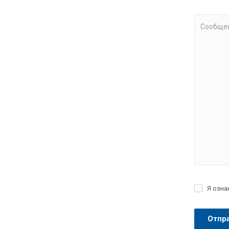
Замена мас
Замена мас
Сообще
Полная зам
Замена мас
БМВ полная
Замена мас
Замена мас
BMW e84 за
Замена мас
Я озна
Замена мас
Замена мас