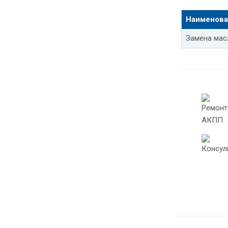
Замена мас
Наименова
Замена мас
Замена мас
Замена мас
Замена мас
Шевроле ла
Шевроле сп
Замена мас
Замена мас
Замена мас
Замена мас