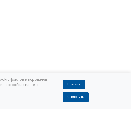
Замена масла в АКПП Шкода йети
д
Замена масла в АКПП Шкода фабия
Замена масла АКПП Skoda Octavia a7
стичная замена масла АКПП Мазда 3
а масла в АКПП Митсубиси аутлендер
 спорт
Мицубиси паджеро замена масла в АКПП
ookie файлов и передачей
 в настройках вашего
Принять
и лансер
Отклонить
а масла АКПП
Pajero 2 замена масла в АКПП
сх
Замена масла в АКПП Лексус rx350
сла в АКПП Порше кайен