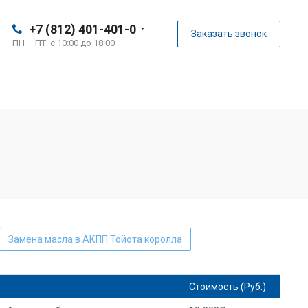
+7 (812) 401-401-0
Заказать звонок
ПН – ПТ: с 10:00 до 18:00
Замена масла в АКПП Тойота королла
KIA sportage замена масла в АКПП
Стоимость (Руб.)
а в АКПП
Замена масла в АКПП КИА соул