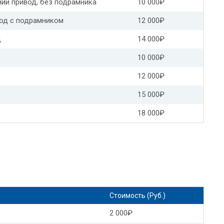
ний привод, без подрамника
10 000₽
ра
Замена масла АКПП КИА оптима
вод с подрамником
12 000₽
мена масла в АКПП Пежо 206
д
14 000₽
10 000₽
ена масла в АКПП Хендай ix35 рольф
12 000₽
ф
Хендай элантра замена масла в АКПП
15 000₽
Замена масла АКПП Хендай туссан
18 000₽
Замена масла в АКПП Хендай Гранд старекс
Замена масла коробки передач Хендай
в коробке передач
Форд куга замена масла в АКПП
окус 2
Форд мондео замена масла в АКПП
Стоимость (Руб.)
2 000₽
П
Форд галакси замена масла в АКПП