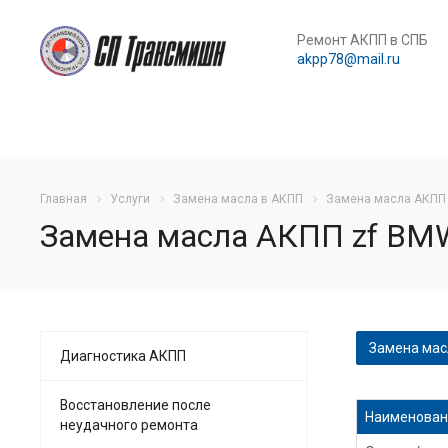
Ремонт АКПП в СПБ
akpp78@mail.ru
Главная
Услуги
Замена масла в АКПП
Замена масла АКПП
Замена масла АКПП zf BM
Замена мас
Диагностика АКПП
Частичная 
Восстановление после
Наименован
неудачного ремонта
Частичная 