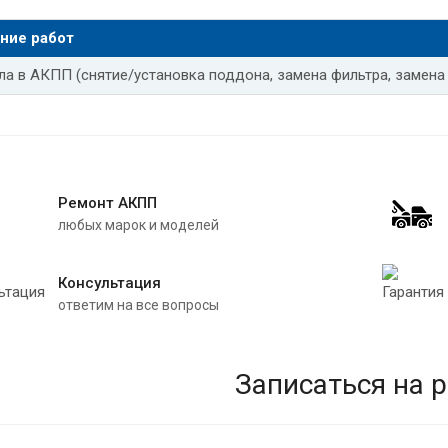
ла в АКПП Тойота камри v70
Замена масла АКПП Тойота виста
ние работ
ла в АКПП Фольксваген туарег
Замена масла в АКПП Фольксва
ла в АКПП (снятие/установка поддона, замена фильтра, замена
ла в АКПП Фольксваген джетта
Замена масла в АКПП Фольксв
ла в АКПП Фольксваген бора
Замена масла в АКПП Шевроле к
четти замена масла в АКПП
Замена масла в АКПП Шевроле к
Ремонт АКПП
любых марок и моделей
арк замена масла в АКПП
Замена масла в АКПП Шевроле коб
ла в АКПП Шевроле эпика
Частичная замена масла АКПП Мер
Консультация
ответим на все вопросы
ла АКПП Мерседес gl 350
Замена масла в АКПП Мерседес glk
ла в АКПП Мерседес w211
Замена масла в АКПП Мерседес w2
Записаться на 
ла АКПП Мерседес w164
Замена масла в АКПП Мерседес виа