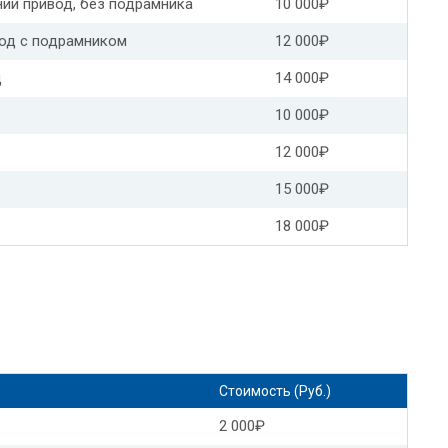
ний привод, без подрамника
10 000₽
ра
Замена масла АКПП КИА оптима
вод с подрамником
12 000₽
мена масла в АКПП Пежо 206
д
14 000₽
10 000₽
ена масла в АКПП Хендай ix35 рольф
12 000₽
ф
Хендай элантра замена масла в АКПП
15 000₽
Замена масла АКПП Хендай туссан
18 000₽
Замена масла в АКПП Хендай Гранд старекс
Замена масла коробки передач Хендай
в коробке передач
Форд куга замена масла в АКПП
окус 2
Форд мондео замена масла в АКПП
Стоимость (Руб.)
2 000₽
П
Форд галакси замена масла в АКПП