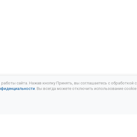
на замена масла в АКПП
Замена масла в АКПП Сузуки свифт
бка передач замена масла
Замена масла в АКПП Шкода рапи
ла в АКПП Шкода суперб
Замена масла в АКПП Шкода кодиак
 замена масла в АКПП
Замена масла в АКПП Мазда сх7
Ча
ла АКПП Мазда 5
Замена масла в АКПП Ситроен с4
Замен
ла АКПП аутлендер хл
Замена масла АКПП Митсубиси паджеро
работы сайта. Нажав кнопку Принять, вы соглашаетесь с обработкой c
нфиденциальности
. Вы всегда можете отключить использование cookie
паджеро 4 замена масла в АКПП
Замена масла АКПП Митсубис
ла в коробке передач Митсубиси
Митсубиси паджеро 3 замен
ла АКПП Митсубиси галант
Замена масла в АКПП Митсубиси а
ла АКПП Lexus
Лексус 300 замена масла АКПП
Замена ма