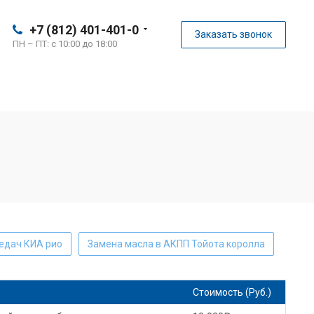
+7 (812) 401-401-0
Заказать звонок
ПН – ПТ: с 10:00 до 18:00
редач КИА рио
Замена масла в АКПП Тойота королла
KIA sportage замена масла в АКПП
Стоимость (Руб.)
а в АКПП
Замена масла в АКПП КИА соул