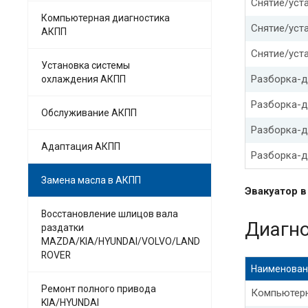
Снятие/уста
Компьютерная диагностика
Замена мас
Снятие/уст
АКПП
Замена мас
Снятие/уста
Установка системы
Разборка-д
охлаждения АКПП
Замена мас
Разборка-д
Обслуживание АКПП
Замена мас
Разборка-д
Хендай кре
Адаптация АКПП
Разборка-д
Хендай сан
Замена масла в АКПП
Эвакуатор 
Замена мас
Восстановление шлицов вала
Диагн
раздатки
Замена мас
MAZDA/KIA/HYUNDAI/VOLVO/LAND
ROVER
Замена мас
Наименован
Ремонт полного привода
Компьютерн
Замена мас
KIA/HYUNDAI