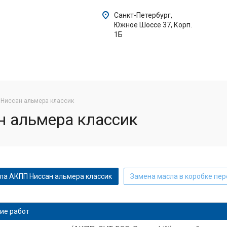
Санкт-Петербург,
Южное Шоссе 37, Корп.
1Б
Ниссан альмера классик
 альмера классик
ла АКПП Ниссан альмера классик
Замена масла в коробке пе
замена масла АКПП КИА сид
Замена масла в АКПП Пежо
ие работ
замена масла в АКПП КИА спортейдж
КИА церато замена масл