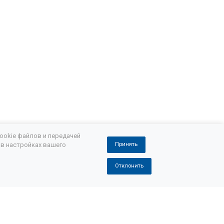
Замена масла в АКПП Шкода йети
д
Замена масла в АКПП Шкода фабия
Замена масла АКПП Skoda Octavia a7
стичная замена масла АКПП Мазда 3
а масла в АКПП Митсубиси аутлендер
 спорт
Мицубиси паджеро замена масла в АКПП
ookie файлов и передачей
 в настройках вашего
Принять
и лансер
Отклонить
а масла АКПП
Pajero 2 замена масла в АКПП
сх
Замена масла в АКПП Лексус rx350
сла в АКПП Порше кайен