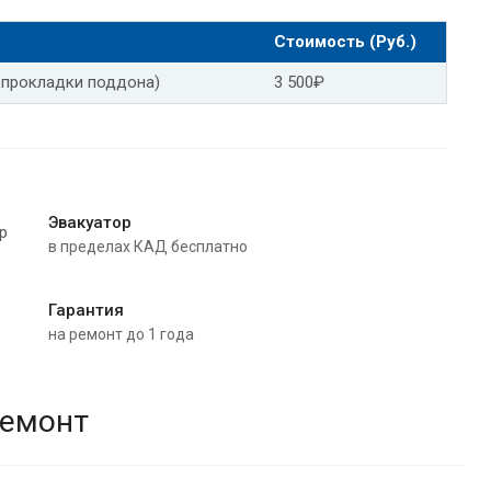
Фольксваген поло замена масла в АКПП
Стоимость (Руб.)
ген тигуан
 прокладки поддона)
3 500₽
аген пассат
Замена масла АКПП Фольксваген гольф
руз
Замена масла в АКПП Шевроле авео
аптива
Замена масла в АКПП Шевроле орландо
Эвакуатор
в пределах КАД бесплатно
альт
Замена масла АКПП Шевроле тахо
седес
Замена масла АКПП Мерседес gla
Гарантия
на ремонт до 1 года
Замена масла в АКПП Мерседес w204
12
Замена масла АКПП Мерседес w213
ремонт
но
Мерседес 220 замена масла АКПП