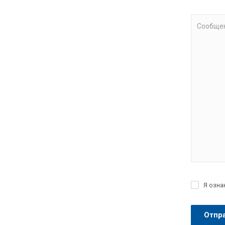
Замена мас
Замена мас
Сообще
Полная зам
Замена мас
БМВ полная
Замена мас
Замена мас
Замена мас
Замена мас
Я озна
Замена мас
Замена мас