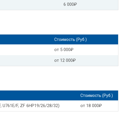
6 000₽
Форд фиеста замена масла в АКПП
Опель зафира замена масла в АКПП
Замена масла в АКПП Опель мокка
Стоимость (Руб.)
Замена масла в АКПП Toyota
от 5 000₽
 Тойота камри
от 12 000₽
 в АКПП
Замена масла в АКПП Тойота авенсис
мри 40
Замена масла АКПП Тойота премио
Стоимость (Руб.)
р
Замена масла в АКПП Тойота витц
, U761E/F, ZF 6HP19/26/28/32)
от 18 000₽
с
Замена масла АКПП Тойота приус
Тойота пробокс замена масла АКПП