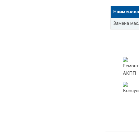
Замена мас
Наименова
Замена мас
Замена мас
Замена мас
Замена мас
Шевроле ла
Шевроле сп
Замена мас
Замена мас
Замена мас
Замена мас