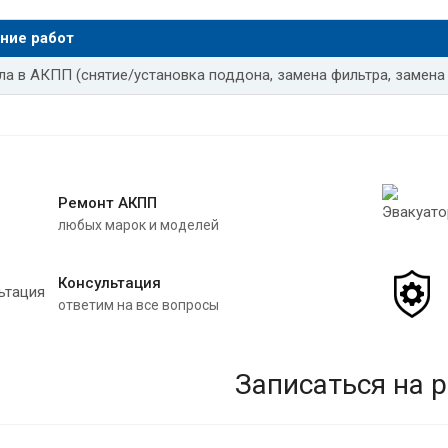
ла в АКПП Тойота камри v70
Замена масла АКПП Тойота виста
ние работ
ла в АКПП Фольксваген туарег
Замена масла в АКПП Фольксва
ла в АКПП (снятие/установка поддона, замена фильтра, замена
ла в АКПП Фольксваген джетта
Замена масла в АКПП Фольксв
ла в АКПП Фольксваген бора
Замена масла в АКПП Шевроле к
четти замена масла в АКПП
Замена масла в АКПП Шевроле к
Ремонт АКПП
любых марок и моделей
арк замена масла в АКПП
Замена масла в АКПП Шевроле коб
ла в АКПП Шевроле эпика
Частичная замена масла АКПП Мер
Консультация
ответим на все вопросы
ла АКПП Мерседес gl 350
Замена масла в АКПП Мерседес glk
ла в АКПП Мерседес w211
Замена масла в АКПП Мерседес w2
Записаться на 
ла АКПП Мерседес w164
Замена масла в АКПП Мерседес виа