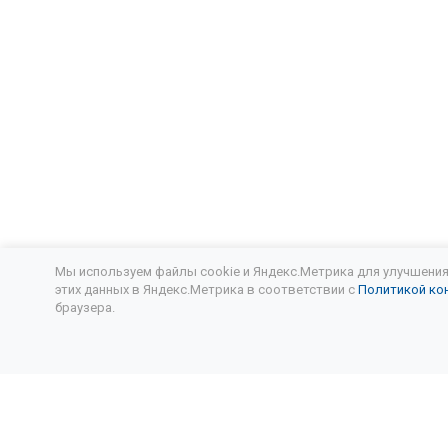
Сузуки лиа
Шкода коро
Замена мас
Mazda cx 5
Замена мас
Замена мас
Мы используем файлы cookie и Яндекс.Метрика для улучшения 
этих данных в Яндекс.Метрика в соответствии с
Политикой ко
Митсубиси 
браузера.
Замена мас
Подписывайтесь
на новости и акции:
Замена мас
Замена мас