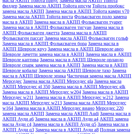
масла АКПП Тойота приус
Замена масла АКПП Тойота
филдер
Замена масло АКПП Тойота ипсум
Тойота пробокс
замена масла АКПП
Замена масла в АКПП Тойота камри v70
Замена масла АКПП Тойота виста
Фольксваген поло замена
масла в АКПП
Замена масла в АКПП Фольксваген туарег
Замена масла в АКПП Фольксваген тигуан
Замена масла в
АКПП Фольксваген джетта
Замена масла в АКПП
Фольксваген пассат
Замена масла АКПП Фольксваген гольф
Замена масла в АКПП Фольксваген бора
Замена масла в
АКПП Шевроле круз
Замена масла в АКПП Шевроле авео
Шевроле лачетти замена масла в АКПП
Замена масла в АКПП
Шевроле каптива
Замена масла в АКПП Шевроле орландо
Шевроле спарк замена масла в АКПП
Замена масла в АКПП
Шевроле кобальт
Замена масла АКПП Шевроле тахо
Замена
масла в АКПП Шевроле эпика
Частичная замена масла АКПП
Мерседес
Замена масла АКПП Мерседес gla
Замена масла
АКПП Мерседес gl 350
Замена масла в АКПП Мерседес glk
Замена масла в АКПП Мерседес w204
Замена масла в АКПП
Мерседес w211
Замена масла в АКПП Мерседес w212
Замена
масла АКПП Мерседес w213
Замена масла АКПП Мерседес
w164
Замена масла в АКПП Мерседес виано
Мерседес 220
замена масла АКПП
Замена масла АКПП Audi
Замена масла в
АКПП Ауди а6
Замена масла в АКПП Ауди а4
АКПП замена
масла Ауди с4
Замена масла в АКПП Ауди q5
Замена масла в
АКПП Ауди q3
Замена масла в АКПП Ауди а8
Полная замена