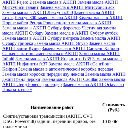
АКПП
Pajero 2 замена масла в АКПП
Замена масла АКПП
Митсубиси галант
Замена масла в АКПП Митсубиси асх
Замена масла в АКПП Лексус rx350
Замена масла АКПП
Lexus
Лексус 300 замена масла АКПП
Замена масла в АКПП
Порше кайен
Рендж Ровер спорт замена масла в АКПП
Замена масла в АКПП Субару форестер
Частичная замена
масла АКПП Субару
Замена масла в АКПП Субару аутбек
Замена масла в АКПП Субару импреза
Замена масла АКПП
Субару трибека
Замена масла АКПП Ягуар
Замена масла
АКПП мини Купер
Замена масла в АКПП Саньенг Кайрон
Саньенг актион замена масла в АКПП
Замена масла АКПП
Infiniti
Замена масла в АКПП Инфинити fx35
Замена масла в
АКПП Инфинити fx37
Замена масла АКПП сСангйонг
Кайрон
Замена масла в автоматической коробке передач
Замена масла коробки передач дэу нексия
Замена масла АКПП
джип Гранд чероки
Замена масла АКПП Cadillac
Замена масла
АКПП Ленд Ровер фрилендер
Замена масла АКПП Octavia a5
Показать еще +
Стоимость
Наименование работ
(Руб.)
Снятие/установка трансмиссии (АКПП, CVT,
DSG, Powershift) задний, передний привод, без
10 000₽
подрамника