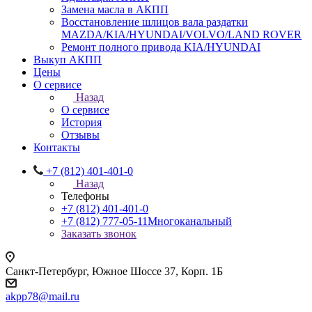
Замена масла в АКПП
Восстановление шлицов вала раздатки
MAZDA/KIA/HYUNDAI/VOLVO/LAND ROVER
Ремонт полного привода KIA/HYUNDAI
Выкуп АКПП
Цены
О сервисе
Назад
О сервисе
История
Отзывы
Контакты
+7 (812) 401-401-0
Назад
Телефоны
+7 (812) 401-401-0
+7 (812) 777-05-11
Многоканальный
Заказать звонок
Санкт-Петербург, Южное Шоссе 37, Корп. 1Б
akpp78@mail.ru