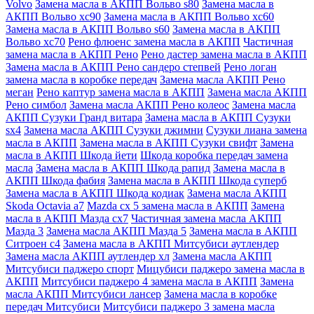
Volvo
Замена масла в АКПП Вольво s80
Замена масла в
АКПП Вольво хс90
Замена масла в АКПП Вольво хс60
Замена масла в АКПП Вольво s60
Замена масла в АКПП
Вольво хс70
Рено флюенс замена масла в АКПП
Частичная
замена масла в АКПП Рено
Рено дастер замена масла в АКПП
Замена масла в АКПП Рено сандеро степвей
Рено логан
замена масла в коробке передач
Замена масла АКПП Рено
меган
Рено каптур замена масла в АКПП
Замена масла АКПП
Рено симбол
Замена масла АКПП Рено колеос
Замена масла
АКПП Сузуки Гранд витара
Замена масла в АКПП Сузуки
sx4
Замена масла АКПП Сузуки джимни
Сузуки лиана замена
масла в АКПП
Замена масла в АКПП Сузуки свифт
Замена
масла в АКПП Шкода йети
Шкода коробка передач замена
масла
Замена масла в АКПП Шкода рапид
Замена масла в
АКПП Шкода фабия
Замена масла в АКПП Шкода суперб
Замена масла в АКПП Шкода кодиак
Замена масла АКПП
Skoda Octavia a7
Mazda cx 5 замена масла в АКПП
Замена
масла в АКПП Мазда сх7
Частичная замена масла АКПП
Мазда 3
Замена масла АКПП Мазда 5
Замена масла в АКПП
Ситроен с4
Замена масла в АКПП Митсубиси аутлендер
Замена масла АКПП аутлендер хл
Замена масла АКПП
Митсубиси паджеро спорт
Мицубиси паджеро замена масла в
АКПП
Митсубиси паджеро 4 замена масла в АКПП
Замена
масла АКПП Митсубиси лансер
Замена масла в коробке
передач Митсубиси
Митсубиси паджеро 3 замена масла