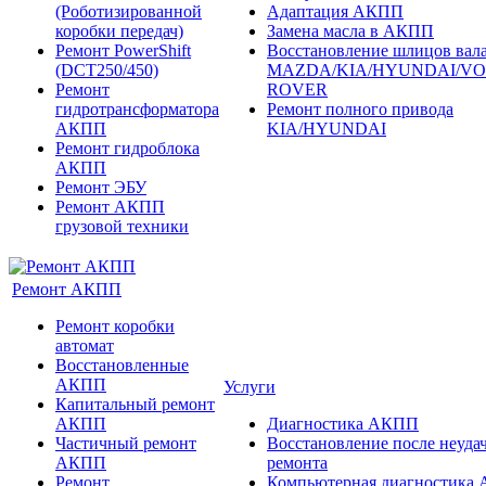
(Роботизированной
Адаптация АКПП
коробки передач)
Замена масла в АКПП
Ремонт PowerShift
Восстановление шлицов вала
(DCT250/450)
MAZDA/KIA/HYUNDAI/V
Ремонт
ROVER
гидротрансформатора
Ремонт полного привода
АКПП
KIA/HYUNDAI
Ремонт гидроблока
АКПП
Ремонт ЭБУ
Ремонт АКПП
грузовой техники
Ремонт АКПП
Ремонт коробки
автомат
Восстановленные
АКПП
Услуги
Капитальный ремонт
АКПП
Диагностика АКПП
Частичный ремонт
Восстановление после неуда
АКПП
ремонта
Ремонт
Компьютерная диагностика