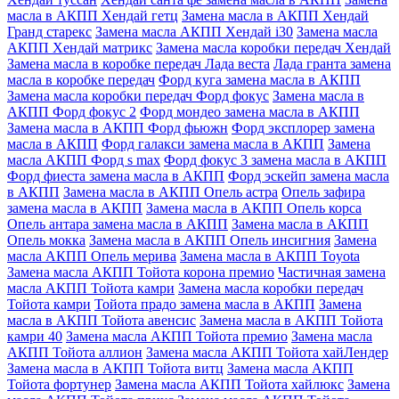
масла в АКПП Хендай гетц
Замена масла в АКПП Хендай
Гранд старекс
Замена масла АКПП Хендай i30
Замена масла
АКПП Хендай матрикс
Замена масла коробки передач Хендай
Замена масла в коробке передач Лада веста
Лада гранта замена
масла в коробке передач
Форд куга замена масла в АКПП
Замена масла коробки передач Форд фокус
Замена масла в
АКПП Форд фокус 2
Форд мондео замена масла в АКПП
Замена масла в АКПП Форд фьюжн
Форд эксплорер замена
масла в АКПП
Форд галакси замена масла в АКПП
Замена
масла АКПП Форд s max
Форд фокус 3 замена масла в АКПП
Форд фиеста замена масла в АКПП
Форд эскейп замена масла
в АКПП
Замена масла в АКПП Опель астра
Опель зафира
замена масла в АКПП
Замена масла в АКПП Опель корса
Опель антара замена масла в АКПП
Замена масла в АКПП
Опель мокка
Замена масла в АКПП Опель инсигния
Замена
масла АКПП Опель мерива
Замена масла в АКПП Toyota
Замена масла АКПП Тойота корона премио
Частичная замена
масла АКПП Тойота камри
Замена масла коробки передач
Тойота камри
Тойота прадо замена масла в АКПП
Замена
масла в АКПП Тойота авенсис
Замена масла в АКПП Тойота
камри 40
Замена масла АКПП Тойота премио
Замена масла
АКПП Тойота аллион
Замена масла АКПП Тойота хайЛендер
Замена масла в АКПП Тойота витц
Замена масла АКПП
Тойота фортунер
Замена масла АКПП Тойота хайлюкс
Замена