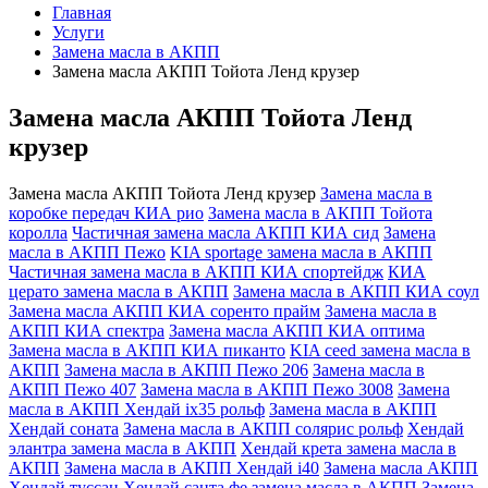
Главная
Услуги
Замена масла в АКПП
Замена масла АКПП Тойота Ленд крузер
Замена масла АКПП Тойота Ленд
крузер
Замена масла АКПП Тойота Ленд крузер
Замена масла в
коробке передач КИА рио
Замена масла в АКПП Тойота
королла
Частичная замена масла АКПП КИА сид
Замена
масла в АКПП Пежо
KIA sportage замена масла в АКПП
Частичная замена масла в АКПП КИА спортейдж
КИА
церато замена масла в АКПП
Замена масла в АКПП КИА соул
Замена масла АКПП КИА соренто прайм
Замена масла в
АКПП КИА спектра
Замена масла АКПП КИА оптима
Замена масла в АКПП КИА пиканто
KIA ceed замена масла в
АКПП
Замена масла в АКПП Пежо 206
Замена масла в
АКПП Пежо 407
Замена масла в АКПП Пежо 3008
Замена
масла в АКПП Хендай ix35 рольф
Замена масла в АКПП
Хендай соната
Замена масла в АКПП солярис рольф
Хендай
элантра замена масла в АКПП
Хендай крета замена масла в
АКПП
Замена масла в АКПП Хендай i40
Замена масла АКПП
Хендай туссан
Хендай санта фе замена масла в АКПП
Замена