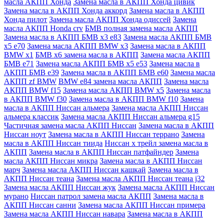
масла АКПП Хонда
Замена масла в АКПП Хонда цивик
Замена масла в АКПП Хонда аккорд
Замена масла в АКПП
Хонда пилот
Замена масла АКПП Хонда одиссей
Замена
масла АКПП Honda crv
БМВ полная замена масла АКПП
Замена масла в АКПП БМВ х3 е83
Замена масла АКПП БМВ
х5 е70
Замена масла АКПП BMW x3
Замена масла в АКПП
BMW x1
БМВ х6 замена масла в АКПП
Замена масла АКПП
БМВ е71
Замена масла АКПП БМВ х5 е53
Замена масла в
АКПП БМВ е39
Замена масла в АКПП БМВ е60
Замена масла
АКПП zf BMW
BMW e84 замена масла АКПП
Замена масла
АКПП BMW f15
Замена масла АКПП BMW x5
Замена масла
в АКПП BMW f30
Замена масла в АКПП BMW f10
Замена
масла в АКПП Ниссан альмера
Замена масла АКПП Ниссан
альмера классик
Замена масла АКПП Ниссан альмера g15
Частичная замена масла АКПП Ниссан
Замена масла в АКПП
Ниссан ноут
Замена масла в АКПП Ниссан террано
Замена
масла в АКПП Ниссан тиида
Ниссан х трейл замена масла в
АКПП
Замена масла в АКПП Ниссан патфайндер
Замена
масла АКПП Ниссан микра
Замена масла в АКПП Ниссан
марч
Замена масла АКПП Ниссан кашкай
Замена масла в
АКПП Ниссан теана
Замена масла АКПП Ниссан теана j32
Замена масла АКПП Ниссан жук
Замена масла АКПП Ниссан
мурано
Ниссан патрол замена масла АКПП
Замена масла в
АКПП Ниссан санни
Замена масла АКПП Ниссан примера
Замена масла АКПП Ниссан навара
Замена масла в АКПП