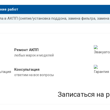
ла в АКПП Тойота камри v70
Замена масла АКПП Тойота виста
ние работ
ла в АКПП Фольксваген туарег
Замена масла в АКПП Фольксва
ла в АКПП (снятие/установка поддона, замена фильтра, замена
ла в АКПП Фольксваген джетта
Замена масла в АКПП Фольксв
ла в АКПП Фольксваген бора
Замена масла в АКПП Шевроле к
четти замена масла в АКПП
Замена масла в АКПП Шевроле к
Ремонт АКПП
любых марок и моделей
арк замена масла в АКПП
Замена масла в АКПП Шевроле коб
ла в АКПП Шевроле эпика
Частичная замена масла АКПП Мер
Консультация
ответим на все вопросы
ла АКПП Мерседес gl 350
Замена масла в АКПП Мерседес glk
ла в АКПП Мерседес w211
Замена масла в АКПП Мерседес w2
Записаться на 
ла АКПП Мерседес w164
Замена масла в АКПП Мерседес виа