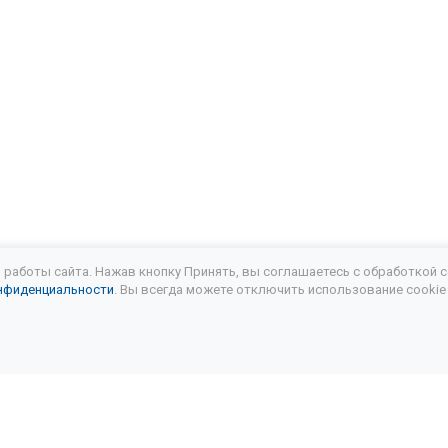
ла в АКПП Сузуки свифт
Замена масла в АКПП Шкода йети
ла в АКПП Шкода рапид
Замена масла в АКПП Шкода фабия
ла в АКПП Шкода кодиак
Замена масла АКПП Skoda Octavia a7
ла в АКПП Мазда сх7
Частичная замена масла АКПП Мазда 3
ла в АКПП Ситроен с4
Замена масла в АКПП Митсубиси аутле
ла АКПП Митсубиси паджеро спорт
Мицубиси паджеро замена
работы сайта. Нажав кнопку Принять, вы соглашаетесь с обработкой c
нфиденциальности
. Вы всегда можете отключить использование cookie
паджеро 4 замена масла в АКПП
Замена масла АКПП Митсубис
ла в коробке передач Митсубиси
Митсубиси паджеро 3 замен
ла АКПП Митсубиси галант
Замена масла в АКПП Митсубиси а
ла АКПП Lexus
Лексус 300 замена масла АКПП
Замена ма