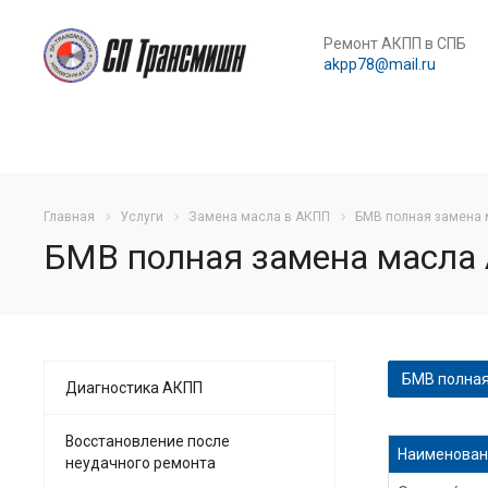
Ремонт АКПП в СПБ
akpp78@mail.ru
Главная
Услуги
Замена масла в АКПП
БМВ полная замена
БМВ полная замена масла
БМВ полная
Диагностика АКПП
Частичная 
Восстановление после
Наименован
неудачного ремонта
Частичная 