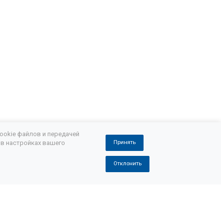
Шкода коробка передач замена масла
Замена масла в АКПП Шкода суперб
Mazda cx 5 замена масла в АКПП
Замена масла АКПП Мазда 5
ндер
Замена масла АКПП аутлендер хл
 масла в АКПП
ookie файлов и передачей
 в настройках вашего
Принять
и лансер
Отклонить
а масла АКПП
Pajero 2 замена масла в АКПП
сх
Замена масла в АКПП Лексус rx350
сла в АКПП Порше кайен