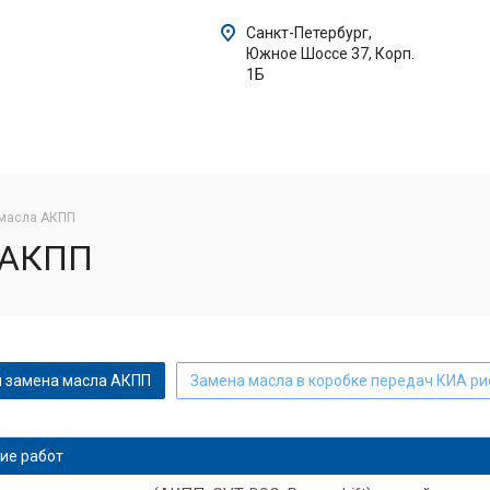
Санкт-Петербург,
Южное Шоссе 37, Корп.
1Б
 масла АКПП
 АКПП
 замена масла АКПП
Замена масла в коробке передач КИА ри
замена масла АКПП КИА сид
Замена масла в АКПП Пежо
ие работ
замена масла в АКПП КИА спортейдж
КИА церато замена масл