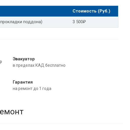
Фольксваген поло замена масла в АКПП
Стоимость (Руб.)
ген тигуан
 прокладки поддона)
3 500₽
аген пассат
Замена масла АКПП Фольксваген гольф
руз
Замена масла в АКПП Шевроле авео
аптива
Замена масла в АКПП Шевроле орландо
Эвакуатор
в пределах КАД бесплатно
альт
Замена масла АКПП Шевроле тахо
седес
Замена масла АКПП Мерседес gla
Гарантия
на ремонт до 1 года
Замена масла в АКПП Мерседес w204
12
Замена масла АКПП Мерседес w213
ремонт
но
Мерседес 220 замена масла АКПП