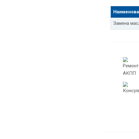
Замена мас
Наименова
Замена мас
Замена мас
Замена мас
Замена мас
Шевроле ла
Шевроле сп
Замена мас
Замена мас
Замена мас
Замена мас