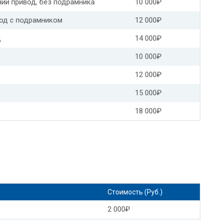
ний привод, без подрамника
10 000₽
ра
Замена масла АКПП КИА оптима
вод с подрамником
12 000₽
мена масла в АКПП Пежо 206
д
14 000₽
10 000₽
ена масла в АКПП Хендай ix35 рольф
12 000₽
ф
Хендай элантра замена масла в АКПП
15 000₽
Замена масла АКПП Хендай туссан
18 000₽
Замена масла в АКПП Хендай Гранд старекс
Замена масла коробки передач Хендай
в коробке передач
Форд куга замена масла в АКПП
окус 2
Форд мондео замена масла в АКПП
Стоимость (Руб.)
2 000₽
П
Форд галакси замена масла в АКПП