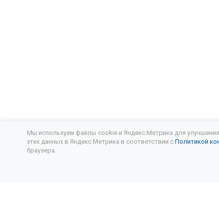
Замена мас
Замена мас
Замена мас
Замена мас
Замена мас
Замена мас
Мы используем файлы cookie и Яндекс.Метрика для улучшения 
этих данных в Яндекс.Метрика в соответствии с
Политикой ко
Митсубиси 
браузера.
Замена мас
Подписывайтесь
на новости и акции:
Замена мас
Замена мас