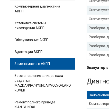
Снятие/уста
Компьютерная диагностика
Замена мас
Снятие/уст
АКПП
Замена мас
Снятие/уста
Установка системы
Разборка-д
охлаждения АКПП
Замена мас
Разборка-д
Обслуживание АКПП
Замена мас
Разборка-д
Хендай кре
Адаптация АКПП
Разборка-д
Хендай сан
Замена масла в АКПП
Эвакуатор 
Замена мас
Восстановление шлицов вала
Диагн
раздатки
Замена мас
MAZDA/KIA/HYUNDAI/VOLVO/LAND
ROVER
Замена мас
Наименован
Ремонт полного привода
Компьютерн
Замена мас
KIA/HYUNDAI