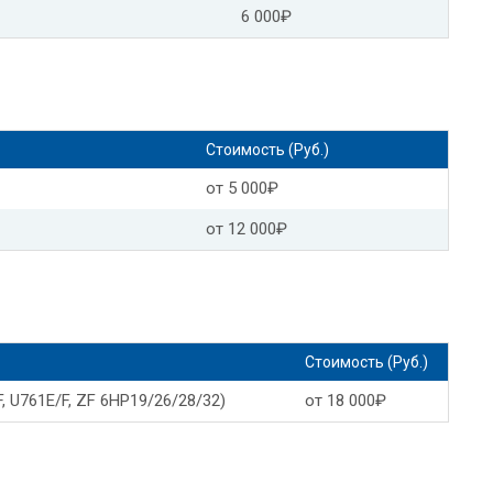
6 000₽
Форд фиеста замена масла в АКПП
Опель зафира замена масла в АКПП
Замена масла в АКПП Опель мокка
Стоимость (Руб.)
Замена масла в АКПП Toyota
от 5 000₽
 Тойота камри
от 12 000₽
 в АКПП
Замена масла в АКПП Тойота авенсис
мри 40
Замена масла АКПП Тойота премио
Стоимость (Руб.)
р
Замена масла в АКПП Тойота витц
, U761E/F, ZF 6HP19/26/28/32)
от 18 000₽
с
Замена масла АКПП Тойота приус
Тойота пробокс замена масла АКПП