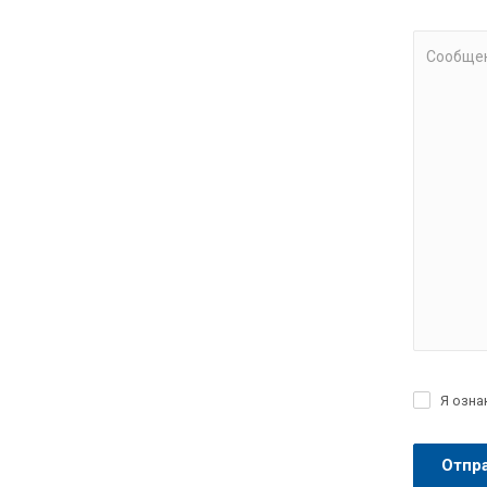
Замена мас
Замена мас
Сообще
Полная зам
Замена мас
Замена мас
Замена мас
Замена мас
Замена мас
Замена мас
Я озна
Частичная 
Замена мас