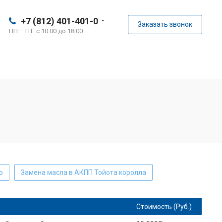
+7 (812) 401-401-0
Заказать звонок
ПН – ПТ: с 10:00 до 18:00
о
Замена масла в АКПП Тойота королла
KIA sportage замена масла в АКПП
Стоимость (Руб.)
а в АКПП
Замена масла в АКПП КИА соул