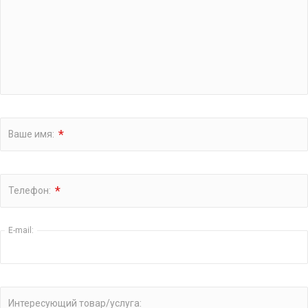
Замена масла АКПП Тойота филдер
Замена масло АКПП Тойота ипсум
Тойота пробокс замена масла АКПП
Замена масла в АКПП Тойота камри v70
Замена масла АКПП Тойота виста
*
Ваше имя:
Фольксваген поло замена масла в АКПП
Замена масла в АКПП Фольксваген туарег
*
Телефон:
Замена масла в АКПП Фольксваген тигуан
E-mail:
Замена масла в АКПП Фольксваген джетта
Замена масла в АКПП Фольксваген пассат
Интересующий товар/услуга:
Замена масла АКПП Фольксваген гольф