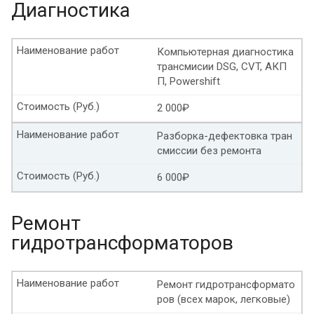
Диагностика
Замена масла в АКПП Хендай гетц
Наименование работ
Компьютерная диагностика
Замена масла в АКПП Хендай Гранд старекс
трансмисии DSG, CVT, АКП
П, Powershift
Замена масла АКПП Хендай i30
Стоимость (Руб.)
2 000₽
Замена масла АКПП Хендай матрикс
Наименование работ
Разборка-дефектовка тран
Замена масла коробки передач Хендай
смиссии без ремонта
Стоимость (Руб.)
6 000₽
Замена масла в коробке передач Лада веста
Лада гранта замена масла в коробке передач
Ремонт
гидротрансформаторов
Форд куга замена масла в АКПП
Замена масла коробки передач Форд фокус
Наименование работ
Ремонт гидротрансформато
ров (всех марок, легковые)
Замена масла в АКПП Форд фокус 2