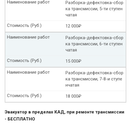
Наименование работ
Разборка-дефектовка-сбор
ка трансмиссии, 5-ти ступен
Замена масла в АКПП Пежо 407
чатая
Замена масла в АКПП Пежо 3008
Стоимость (Руб.)
12 000₽
Наименование работ
Разборка-дефектовка-сбор
Замена масла в АКПП Хендай ix35 рольф
ка трансмиссии, 6-ти ступен
чатая
Замена масла в АКПП Хендай соната
Стоимость (Руб.)
15 000₽
Замена масла в АКПП солярис рольф
Наименование работ
Разборка-дефектовка-сбор
Хендай элантра замена масла в АКПП
ка трансмиссии, 7-8-и ступе
нчатая
Хендай крета замена масла в АКПП
Стоимость (Руб.)
18 000₽
Замена масла в АКПП Хендай i40
Эвакуатор в пределах КАД, при ремонте трансмиссии
Замена масла АКПП Хендай туссан
- БЕСПЛАТНО
Хендай санта фе замена масла в АКПП