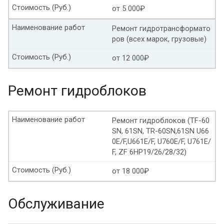
Стоимость (Руб.)
от 5 000₽
Форд мондео замена масла в АКПП
Наименование работ
Ремонт гидротрансформато
Замена масла в АКПП Форд фьюжн
ров (всех марок, грузовые)
Стоимость (Руб.)
Форд эксплорер замена масла в АКПП
от 12 000₽
Форд галакси замена масла в АКПП
Ремонт гидроблоков
Замена масла АКПП Форд s max
Наименование работ
Ремонт гидроблоков (TF-60
Форд фокус 3 замена масла в АКПП
SN, 61SN, TR-60SN,61SN U66
0E/F,U661E/F, U760E/F, U761E/
Форд фиеста замена масла в АКПП
F, ZF 6HP19/26/28/32)
Форд эскейп замена масла в АКПП
Стоимость (Руб.)
от 18 000₽
Замена масла в АКПП Опель астра
Обслуживание
Опель зафира замена масла в АКПП