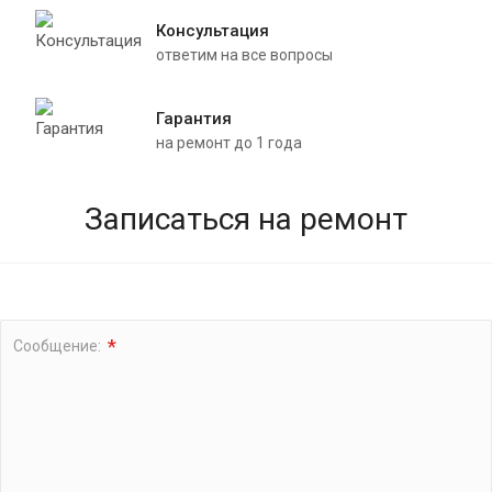
Замена масла в АКПП Тойота авенсис
Консультация
ответим на все вопросы
Замена масла АКПП Тойота Ленд крузер
Замена масла в АКПП Тойота камри 40
Гарантия
на ремонт до 1 года
Замена масла АКПП Тойота премио
Замена масла АКПП Тойота аллион
Записаться на ремонт
Замена масла АКПП Тойота хайЛендер
Замена масла в АКПП Тойота витц
*
Сообщение:
Замена масла АКПП Тойота фортунер
Замена масла АКПП Тойота хайлюкс
Замена масла АКПП Тойота приус