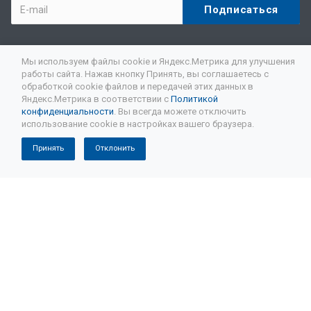
Мерседес 220 замена масла АКПП
Замена масла АКПП Audi
Компания
Мы используем файлы cookie и Яндекс.Метрика для улучшения
работы сайта. Нажав кнопку Принять, вы соглашаетесь с
Замена масла в АКПП Ауди а6
обработкой cookie файлов и передачей этих данных в
Ремонт АКПП
Яндекс.Метрика в соответствии с
Политикой
Замена масла в АКПП Ауди а4
конфиденциальности
. Вы всегда можете отключить
использование cookie в настройках вашего браузера.
Услуги
АКПП замена масла Ауди с4
Принять
Отклонить
Замена масла в АКПП Ауди q5
Наши контакты
Замена масла в АКПП Ауди q3
+7 (812) 401-401-0
ПН – ПТ: с 10:00 до 18:00
Замена масла в АКПП Ауди а8
Санкт-Петербург, Южное Шоссе 37, Корп. 1Б
Полная замена масла АКПП Хонда
akpp78@mail.ru
Замена масла в АКПП Хонда цивик