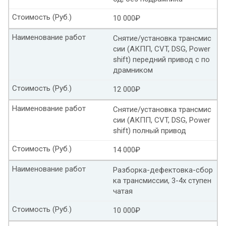
Замена масла в АКПП Пежо
Стоимость (Руб.)
10 000₽
KIA sportage замена масла в АКПП
Наименование работ
Снятие/установка трансмис
Частичная замена масла в АКПП КИА спортейдж
сии (АКПП, CVT, DSG, Power
shift) передний привод с по
КИА церато замена масла в АКПП
драмником
Стоимость (Руб.)
12 000₽
Замена масла в АКПП КИА соул
Наименование работ
Снятие/установка трансмис
Замена масла АКПП КИА соренто прайм
сии (АКПП, CVT, DSG, Power
shift) полный привод
Замена масла в АКПП КИА спектра
Стоимость (Руб.)
14 000₽
Замена масла АКПП КИА оптима
Наименование работ
Разборка-дефектовка-сбор
Замена масла в АКПП КИА пиканто
ка трансмиссии, 3-4х ступен
чатая
KIA ceed замена масла в АКПП
Стоимость (Руб.)
10 000₽
Замена масла в АКПП Пежо 206