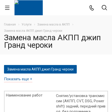
Главная
Услуги
Замена масла в АКПП
Замена масла АКПП джип Гранд чероки
Замена масла АКПП джип
Гранд чероки
Замена масла АКПП джип Гранд чероки
Показать еще +
Замена масла в коробке передач КИА рио
Замена масла в АКПП Тойота королла
Наименование работ
Снятие/установка трансмис
сии (АКПП, CVT, DSG, Power
Частичная замена масла АКПП КИА сид
shift) задний, передний прив
од, без подрамника