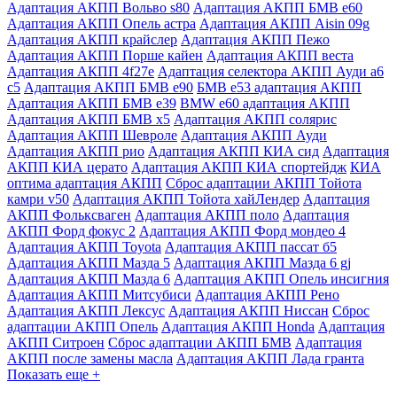
Адаптация АКПП Вольво s80
Адаптация АКПП БМВ е60
Адаптация АКПП Опель астра
Адаптация АКПП Aisin 09g
Адаптация АКПП крайслер
Адаптация АКПП Пежо
Адаптация АКПП Порше кайен
Адаптация АКПП веста
Адаптация АКПП 4f27e
Адаптация селектора АКПП Ауди а6
с5
Адаптация АКПП БМВ е90
БМВ е53 адаптация АКПП
Адаптация АКПП БМВ е39
BMW e60 адаптация АКПП
Адаптация АКПП БМВ х5
Адаптация АКПП солярис
Адаптация АКПП Шевроле
Адаптация АКПП Ауди
Адаптация АКПП рио
Адаптация АКПП КИА сид
Адаптация
АКПП КИА церато
Адаптация АКПП КИА спортейдж
КИА
оптима адаптация АКПП
Сброс адаптации АКПП Тойота
камри v50
Адаптация АКПП Тойота хайЛендер
Адаптация
АКПП Фольксваген
Адаптация АКПП поло
Адаптация
АКПП Форд фокус 2
Адаптация АКПП Форд мондео 4
Адаптация АКПП Toyota
Адаптация АКПП пассат б5
Адаптация АКПП Мазда 5
Адаптация АКПП Мазда 6 gj
Адаптация АКПП Мазда 6
Адаптация АКПП Опель инсигния
Адаптация АКПП Митсубиси
Адаптация АКПП Рено
Адаптация АКПП Лексус
Адаптация АКПП Ниссан
Сброс
адаптации АКПП Опель
Адаптация АКПП Honda
Адаптация
АКПП Ситроен
Сброс адаптации АКПП БМВ
Адаптация
АКПП после замены масла
Адаптация АКПП Лада гранта
Показать еще +