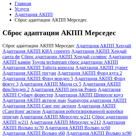
Главная
Услуги
Адаптация АКПП
Сброс адаптации АКПП Мерседес
Сброс адаптации АКПП Мерседес
Сброс адаптации АКПП Мерседес
Адаптация АКПП Хендай
Адаптация АКПП КИА соренто
Адаптация АКПП Хендай
санта фе
Сброс адаптации АКПП Хендай солярис
Адаптация
АКПП камри
Toyota techstream сброс адаптации АКПП
Адаптация АКПП Тойота королла
Адаптация АКПП туарег
Адаптация АКПП тигуан
Адаптация АКПП Форд куга 2
Адаптация АКПП Форд мондео 5
Адаптация АКПП Форд
фокус 3
Адаптация АКПП Мазда сх 5
Адаптация АКПП
фриЛендер 2
Адаптация АКПП рендж Ровер
Адаптация
АКПП Субару форестер
Адаптация АКПП Шевроле круз
Адаптация АКПП актион нью
Ssangyong адаптация АКПП
Адаптация АКПП Санг енг актион
Адаптация АКПП
сСангйонг актион
Адаптация роботизированной коробки
передач
Адаптация АКПП Мерседес w211
Сброс адаптации
АКПП w211
Адаптация АКПП Мерседес w212
Адаптация
АКПП Вольво хс70
Адаптация АКПП Вольво хс60
Адаптация АКПП Вольво s60
Адаптация АКПП Вольво хс90