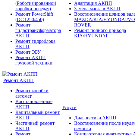
(Роботизированной
Адаптация АКПП
коробки передач)
Замена масла в АКПП
Ремонт PowerShift
Восстановление шлицов вала
(DCT250/450)
MAZDA/KIA/HYUNDAI/V
Ремонт
ROVER
гидротрансформатора
Ремонт полного привода
АКПП
KIA/HYUNDAI
Ремонт гидроблока
АКПП
Ремонт ЭБУ
Ремонт АКПП
грузовой техники
Ремонт АКПП
Ремонт коробки
автомат
Восстановленные
АКПП
Услуги
Капитальный ремонт
АКПП
Диагностика АКПП
Частичный ремонт
Восстановление после неуда
АКПП
ремонта
Ремонт
Компьютерная диагностика