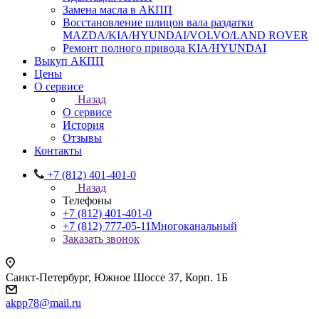
Замена масла в АКПП
Восстановление шлицов вала раздатки
MAZDA/KIA/HYUNDAI/VOLVO/LAND ROVER
Ремонт полного привода KIA/HYUNDAI
Выкуп АКПП
Цены
О сервисе
Назад
О сервисе
История
Отзывы
Контакты
+7 (812) 401-401-0
Назад
Телефоны
+7 (812) 401-401-0
+7 (812) 777-05-11
Многоканальный
Заказать звонок
Санкт-Петербург, Южное Шоссе 37, Корп. 1Б
akpp78@mail.ru