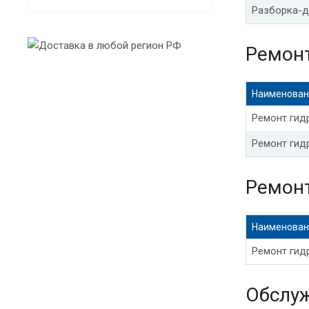
Разборка-д
Адаптация 
Адаптация 
Ремон
Сброс адап
Наименован
Адаптация 
Ремонт гид
Адаптация 
Ремонт гид
Адаптация 
Ремон
Адаптация 
Наименован
Сброс адап
Ремонт гидр
Обслу