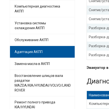
Снятие/уста
Компьютерная диагностика
Адаптация 
Снятие/уст
АКПП
Адаптация
Снятие/уста
Установка системы
Разборка-д
охлаждения АКПП
Адаптация 
Разборка-д
Обслуживание АКПП
Адаптация 
Разборка-д
Адаптация
Адаптация АКПП
Разборка-д
Сброс адап
Замена масла в АКПП
Эвакуатор 
Адаптация 
Восстановление шлицов вала
Диагн
раздатки
Адаптация 
MAZDA/KIA/HYUNDAI/VOLVO/LAND
ROVER
Адаптация 
Наименован
Ремонт полного привода
Компьютерн
Адаптация
KIA/HYUNDAI