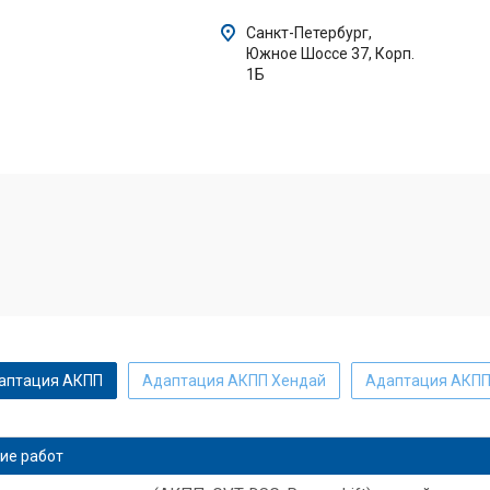
Санкт-Петербург,
Южное Шоссе 37, Корп.
1Б
аптация АКПП
Адаптация АКПП Хендай
Адаптация АКПП
тации АКПП Хендай солярис
Адаптация АКПП камри
Toyo
ие работ
АКПП Тойота королла
Адаптация АКПП туарег
Адаптация