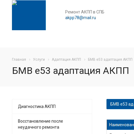
Ремонт АКПП в СПБ
akpp78@mail.ru
Главная
Услуги
Адаптация АКПП
БМВ е53 адаптация АКПП
БМВ е53 адаптация АКПП
БМВ е53 ад
Диагностика АКПП
Сброс адап
Восстановление после
Наименован
неудачного ремонта
Адаптация 