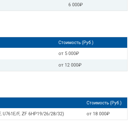
6 000₽
П Ауди
Адаптация АКПП рио
АКПП КИА спортейдж
КИА оптима адаптация АКПП
ндер
Адаптация АКПП Фольксваген
Стоимость (Руб.)
ПП Форд мондео 4
Адаптация АКПП Toyota
от 5 000₽
П Мазда 6 gj
Адаптация АКПП Мазда 6
от 12 000₽
ация АКПП Рено
Адаптация АКПП Лексус
КПП Honda
Адаптация АКПП Ситроен
Стоимость (Руб.)
даптация АКПП Лада гранта
, U761E/F, ZF 6HP19/26/28/32)
от 18 000₽