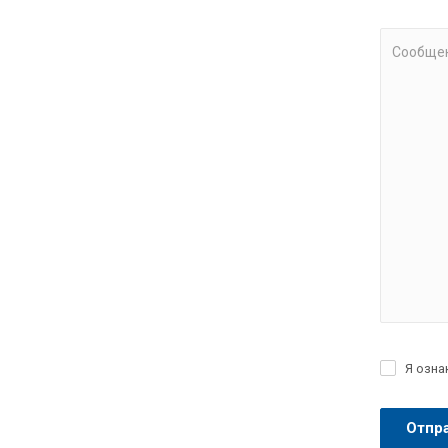
Сообще
Я озна