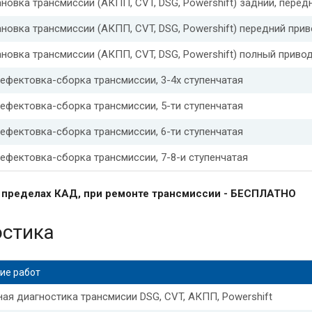
новка трансмиссии (АКПП, CVT, DSG, Powershift) задний, перед
АКПП Форд мондео 5
Адаптация АКПП Форд фокус 3
Ада
ановка трансмиссии (АКПП, CVT, DSG, Powershift) передний при
 АКПП фриЛендер 2
Адаптация АКПП рендж Ровер
Адапт
новка трансмиссии (АКПП, CVT, DSG, Powershift) полный приво
ефектовка-сборка трансмиссии, 3-4х ступенчатая
АКПП Шевроле круз
Адаптация АКПП актион нью
Ssangy
ефектовка-сборка трансмиссии, 5-ти ступенчатая
АКПП Санг енг актион
Адаптация АКПП сСангйонг актион
ефектовка-сборка трансмиссии, 6-ти ступенчатая
 АКПП Мерседес w211
Сброс адаптации АКПП w211
Адап
ефектовка-сборка трансмиссии, 7-8-и ступенчатая
тации АКПП Мерседес
Адаптация АКПП Вольво хс70
Ада
в пределах КАД, при ремонте трансмиссии - БЕСПЛАТНО
АКПП Вольво s60
Адаптация АКПП Вольво хс90
Адаптаци
остика
АКПП Опель астра
Адаптация АКПП Aisin 09g
Адаптация
АКПП Порше кайен
Адаптация АКПП веста
Адаптация АК
ие работ
ая диагностика трансмисии DSG, CVT, АКПП, Powershift
 АКПП БМВ е90
Адаптация АКПП БМВ е39
BMW e60 адапт