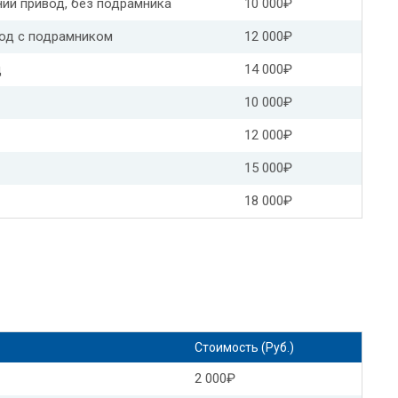
ний привод, без подрамника
10 000₽
птация АКПП Мазда сх 5
вод с подрамником
12 000₽
ация АКПП Субару форестер
д
14 000₽
10 000₽
ong адаптация АКПП
12 000₽
Адаптация роботизированной коробки передач
15 000₽
тация АКПП Мерседес w212
18 000₽
птация АКПП Вольво хс60
я АКПП Вольво s80
Адаптация АКПП БМВ е60
 АКПП крайслер
Адаптация АКПП Пежо
ПП 4f27e
Адаптация селектора АКПП Ауди а6 с5
Стоимость (Руб.)
2 000₽
ация АКПП
Адаптация АКПП БМВ х5