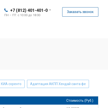
+7 (812) 401-401-0
Заказать звонок
ПН – ПТ: с 10:00 до 18:00
 КИА соренто
Адаптация АКПП Хендай санта фе
ta techstream сброс адаптации АКПП
Стоимость (Руб.)
 АКПП тигуан
Адаптация АКПП Форд куга 2