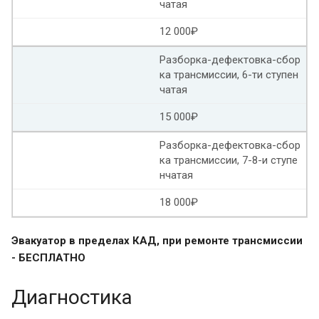
чатая
Адаптация АКПП Субару форестер
12 000₽
Разборка-дефектовка-сбор
Адаптация АКПП Шевроле круз
ка трансмиссии, 6-ти ступен
чатая
Адаптация АКПП актион нью
15 000₽
Ssangyong адаптация АКПП
Разборка-дефектовка-сбор
Адаптация АКПП Санг енг актион
ка трансмиссии, 7-8-и ступе
нчатая
Адаптация АКПП сСангйонг актион
18 000₽
Адаптация роботизированной коробки передач
Эвакуатор в пределах КАД, при ремонте трансмиссии
Сброс адаптации АКПП w211
- БЕСПЛАТНО
Адаптация АКПП Мерседес w212
Диагностика
Сброс адаптации АКПП Мерседес