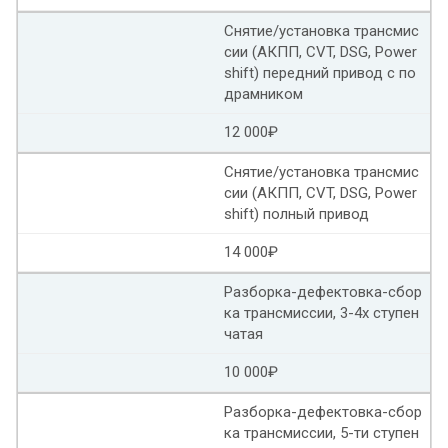
Сброс адаптации АКПП Хендай солярис
Снятие/установка трансмис
Адаптация АКПП камри
сии (АКПП, CVT, DSG, Power
shift) передний привод с по
Toyota techstream сброс адаптации АКПП
драмником
12 000₽
Адаптация АКПП Тойота королла
Снятие/установка трансмис
Адаптация АКПП туарег
Адаптация АКПП тигуан
сии (АКПП, CVT, DSG, Power
shift) полный привод
Адаптация АКПП Форд куга 2
14 000₽
Адаптация АКПП Форд мондео 5
Разборка-дефектовка-сбор
ка трансмиссии, 3-4х ступен
Адаптация АКПП Форд фокус 3
чатая
Адаптация АКПП Мазда сх 5
10 000₽
Адаптация АКПП фриЛендер 2
Разборка-дефектовка-сбор
ка трансмиссии, 5-ти ступен
Адаптация АКПП рендж Ровер