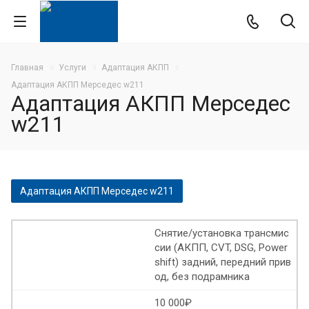
Главная
Услуги
Адаптация АКПП
Адаптация АКПП Мерседес w211
Адаптация АКПП Мерседес
w211
Адаптация АКПП Мерседес w211
Адаптация АКПП Хендай
Снятие/установка трансмис
сии (АКПП, CVT, DSG, Power
Адаптация АКПП КИА соренто
shift) задний, передний прив
од, без подрамника
Адаптация АКПП Хендай санта фе
10 000₽