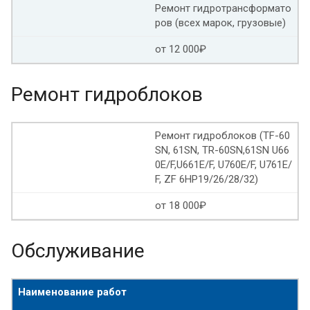
Ремонт гидротрансформато
Адаптация АКПП веста
Адаптация АКПП 4f27e
ров (всех марок, грузовые)
Адаптация селектора АКПП Ауди а6 с5
от 12 000₽
Адаптация АКПП БМВ е90
Ремонт гидроблоков
БМВ е53 адаптация АКПП
Ремонт гидроблоков (TF-60
Адаптация АКПП БМВ е39
SN, 61SN, TR-60SN,61SN U66
0E/F,U661E/F, U760E/F, U761E/
BMW e60 адаптация АКПП
Адаптация АКПП БМВ х5
F, ZF 6HP19/26/28/32)
Адаптация АКПП солярис
от 18 000₽
Адаптация АКПП Шевроле
Адаптация АКПП Ауди
Обслуживание
Адаптация АКПП рио
Адаптация АКПП КИА сид
Наименование работ
Адаптация АКПП КИА церато