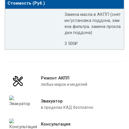
Стоимость (Руб.)
Адаптация АКПП КИА спортейдж
Замена масла в АКПП (снят
КИА оптима адаптация АКПП
ие/установка поддона, зам
ена фильтра, замена прокла
Сброс адаптации АКПП Тойота камри v50
дки поддона)
Адаптация АКПП Тойота хайЛендер
3 500₽
Адаптация АКПП Фольксваген
Адаптация АКПП поло
Ремонт АКПП
Адаптация АКПП Форд фокус 2
любых марок и моделей
Адаптация АКПП Форд мондео 4
Эвакуатор
Адаптация АКПП Toyota
Адаптация АКПП пассат б5
в пределах КАД бесплатно
Адаптация АКПП Мазда 5
Консультация