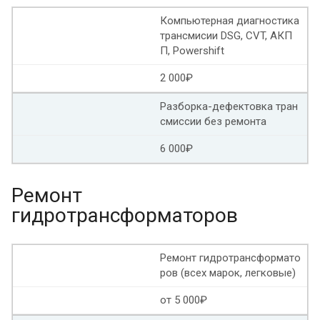
Компьютерная диагностика
Адаптация АКПП Вольво хс70
трансмисии DSG, CVT, АКП
П, Powershift
Адаптация АКПП Вольво хс60
2 000₽
Адаптация АКПП Вольво s60
Разборка-дефектовка тран
Адаптация АКПП Вольво хс90
смиссии без ремонта
6 000₽
Адаптация АКПП Вольво s80
Адаптация АКПП БМВ е60
Ремонт
гидротрансформаторов
Адаптация АКПП Опель астра
Адаптация АКПП Aisin 09g
Ремонт гидротрансформато
ров (всех марок, легковые)
Адаптация АКПП крайслер
Адаптация АКПП Пежо
от 5 000₽
Адаптация АКПП Порше кайен