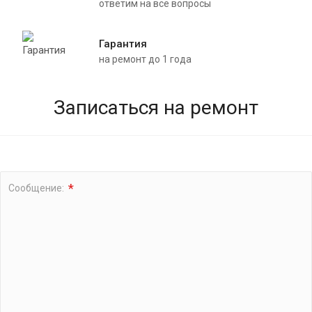
ответим на все вопросы
Адаптация АКПП Мазда 6 gj
Адаптация АКПП Мазда 6
Гарантия
на ремонт до 1 года
Адаптация АКПП Опель инсигния
Адаптация АКПП Митсубиси
Адаптация АКПП Рено
Записаться на ремонт
Адаптация АКПП Лексус
Адаптация АКПП Ниссан
Сброс адаптации АКПП Опель
*
Сообщение:
Адаптация АКПП Honda
Адаптация АКПП Ситроен
Сброс адаптации АКПП БМВ
Адаптация АКПП после замены масла
Адаптация АКПП Лада гранта