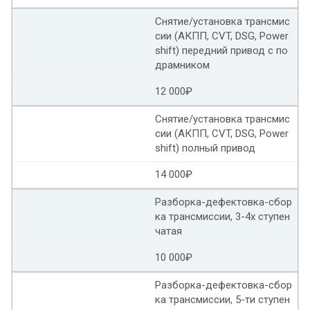
Ремонт вариатора Ниссан жук
Снятие/установка трансмис
Ремонт вариатора Ниссан кашкай
сии (АКПП, CVT, DSG, Power
shift) передний привод с по
Ремонт вариатора Ниссан теана
драмником
12 000₽
Ремонт вариатора Ниссан х трейл т32
Снятие/установка трансмис
Ремонт вариатора Ниссан патфайндер
сии (АКПП, CVT, DSG, Power
shift) полный привод
Ремонт вариаторов Ниссан рольф
14 000₽
Ремонт вариатора Ниссан мурано z52
Разборка-дефектовка-сбор
ка трансмиссии, 3-4х ступен
Ремонт вариатора рав
чатая
Тойота версо ремонт вариатора
10 000₽
Ремонт вариатора Тойота филдер
Разборка-дефектовка-сбор
ка трансмиссии, 5-ти ступен
Ремонт вариатора Тойота королла