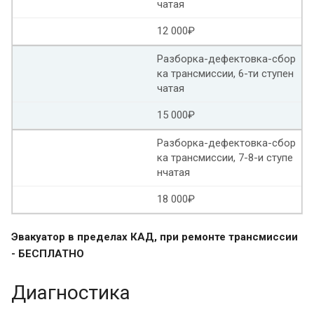
чатая
Ремонт вариатора Ауди рольф
12 000₽
Разборка-дефектовка-сбор
Ремонт вариатора Ауди а4
ка трансмиссии, 6-ти ступен
чатая
Ауди а6 вариатор ремонт
15 000₽
Ремонт вариатора Митсубиси аутлендер
Разборка-дефектовка-сбор
Ремонт вариаторов Митсубиси лансер
ка трансмиссии, 7-8-и ступе
нчатая
Ремонт вариаторов Mitsubishi
18 000₽
Капитальный ремонт вариатора
Эвакуатор в пределах КАД, при ремонте трансмиссии
Ремонт АКПП вариатор
Ремонт вариатора Рено
- БЕСПЛАТНО
Ремонт вариаторов Jatco
Ремонт вариатора Хонда
Диагностика
Ремонт вариатора Субару аутбек