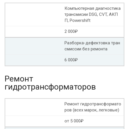
Компьютерная диагностика
Ремонт вариатора Субару форестер
трансмисии DSG, CVT, АКП
П, Powershift
Ремонт вариатора jf015e
Ремонт вариатора Пежо
2 000₽
Ремонт вариатора Aisin
Разборка-дефектовка тран
Ремонт масляного насоса вариатора
смиссии без ремонта
6 000₽
Ремонт вариатора Инфинити qx60
Ремонт вариатора Nissan murano
Ремонт
гидротрансформаторов
Ремонт вариатора Лада веста
Ремонт вариатора Хонда цивик
Ремонт гидротрансформато
ров (всех марок, легковые)
Ремонт вариатора Форд
Ремонт вариатора Лексус
от 5 000₽
Ремонт вариатор Ситроен