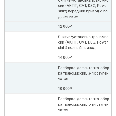
Снятие/установка трансмис
Ремонт вариатора Ниссан кашкай
сии (АКПП, CVT, DSG, Power
shift) передний привод с по
Ремонт вариатора Ниссан теана
драмником
12 000₽
Ремонт вариатора Ниссан х трейл т32
Снятие/установка трансмис
Ремонт вариатора Ниссан патфайндер
сии (АКПП, CVT, DSG, Power
shift) полный привод
Ремонт вариаторов Ниссан рольф
14 000₽
Ремонт вариатора Ниссан мурано z52
Разборка-дефектовка-сбор
ка трансмиссии, 3-4х ступен
Ремонт вариатора рав
чатая
Тойота версо ремонт вариатора
10 000₽
Ремонт вариатора Тойота филдер
Разборка-дефектовка-сбор
ка трансмиссии, 5-ти ступен
Ремонт вариатора Тойота королла
чатая