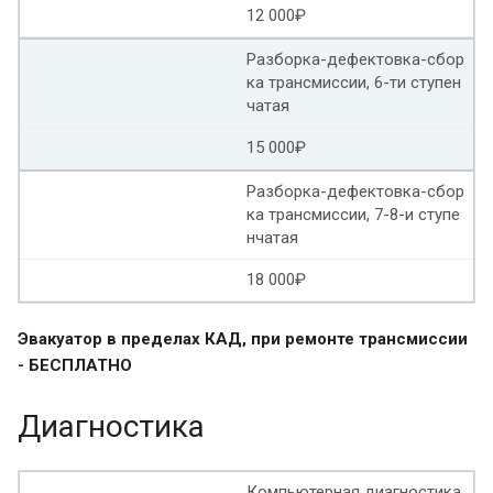
Ремонт вариатора Ауди рольф
12 000₽
Разборка-дефектовка-сбор
Ремонт вариатора Ауди а4
ка трансмиссии, 6-ти ступен
чатая
Ауди а6 вариатор ремонт
15 000₽
Ремонт вариатора Митсубиси аутлендер
Разборка-дефектовка-сбор
Ремонт вариаторов Митсубиси лансер
ка трансмиссии, 7-8-и ступе
нчатая
Ремонт вариаторов Mitsubishi
18 000₽
Капитальный ремонт вариатора
Эвакуатор в пределах КАД, при ремонте трансмиссии
Ремонт АКПП вариатор
Ремонт вариатора Рено
- БЕСПЛАТНО
Ремонт вариаторов Jatco
Ремонт вариатора Хонда
Диагностика
Ремонт вариатора Субару аутбек
Компьютерная диагностика