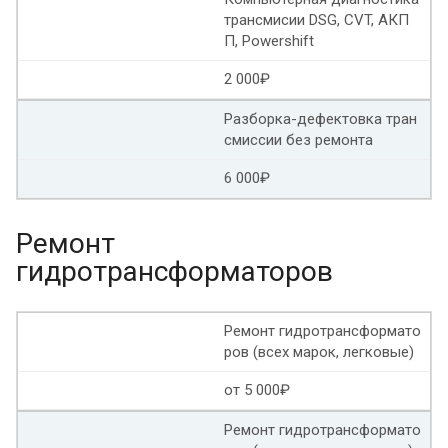
Ремонт вариатора Субару форестер
трансмисии DSG, CVT, АКП
П, Powershift
Ремонт вариатора jf015e
Ремонт вариатора Пежо
2 000₽
Ремонт масляного насоса вариатора
Разборка-дефектовка тран
Ремонт вариатора Инфинити qx60
смиссии без ремонта
6 000₽
Ремонт вариатора Инфинити jx35
Ремонт вариатора Nissan murano
Ремонт
гидротрансформаторов
Ремонт вариатора Лада веста
Ремонт вариатора Хонда цивик
Ремонт гидротрансформато
ров (всех марок, легковые)
Ремонт вариатора Форд
Ремонт вариатора Лексус
от 5 000₽
Ремонт вариатор Ситроен
Ремонт гидротрансформато