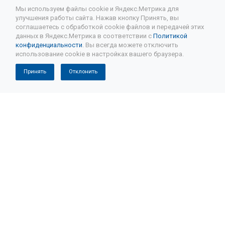
Мы используем файлы cookie и Яндекс.Метрика для
улучшения работы сайта. Нажав кнопку Принять, вы
соглашаетесь с обработкой cookie файлов и передачей этих
Подписывайтесь на новости и акции:
данных в Яндекс.Метрика в соответствии с
Политикой
конфиденциальности
. Вы всегда можете отключить
использование cookie в настройках вашего браузера.
Принять
Отклонить
Компания
История
Отзывы
Ремонт АКПП
Ремонт коробки автомат
Восстановленные АКПП
Капитальный ремонт АКПП
Частичный ремонт АКПП
Ремонт вариатора/CVT