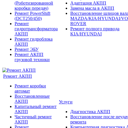
(Роботизированной
Адаптация АКПП
коробки передач)
Замена масла в АКПП
Ремонт PowerShift
Восстановление шлицов вала
(DCT250/450)
MAZDA/KIA/HYUNDAI/V
Ремонт
ROVER
гидротрансформатора
Ремонт полного привода
АКПП
KIA/HYUNDAI
Ремонт гидроблока
АКПП
Ремонт ЭБУ
Ремонт АКПП
грузовой техники
Ремонт АКПП
Ремонт коробки
автомат
Восстановленные
АКПП
Услуги
Капитальный ремонт
АКПП
Диагностика АКПП
Частичный ремонт
Восстановление после неуда
АКПП
ремонта
Ремонт
Компьютерная диагностика