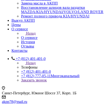
Замена масла в АКПП
Восстановление шлицов вала раздатки
MAZDA/KIA/HYUNDAI/VOLVO/LAND ROVER
Ремонт полного привода KIA/HYUNDAI
Выкуп АКПП
Цены
О сервисе
Назад
О сервисе
История
Отзывы
Контакты
+7 (812) 401-401-0
Назад
Телефоны
+7 (812) 401-401-0
+7 (812) 777-05-11
Многоканальный
Заказать звонок
Санкт-Петербург, Южное Шоссе 37, Корп. 1Б
akpp78@mail.ru