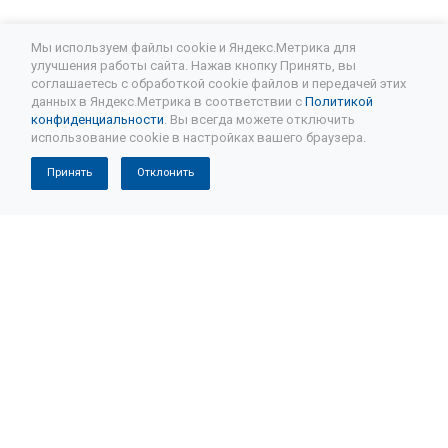
Мы используем файлы cookie и Яндекс.Метрика для
улучшения работы сайта. Нажав кнопку Принять, вы
соглашаетесь с обработкой cookie файлов и передачей этих
Подписывайтесь на новости и акции:
данных в Яндекс.Метрика в соответствии с
Политикой
конфиденциальности
. Вы всегда можете отключить
использование cookie в настройках вашего браузера.
Принять
Отклонить
Компания
История
Отзывы
Ремонт АКПП
Ремонт коробки автомат
Восстановленные АКПП
Капитальный ремонт АКПП
Частичный ремонт АКПП