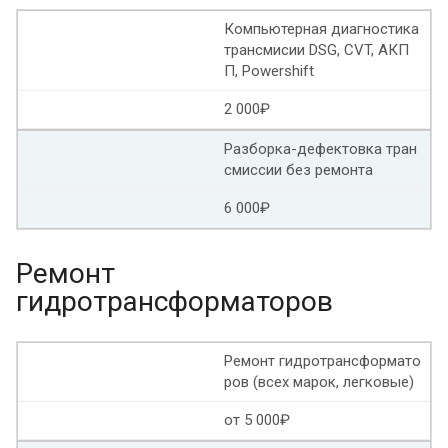
Компьютерная диагностика
Ремонт гидроблока АКПП туарег
трансмисии DSG, CVT, АКП
П, Powershift
Ремонт гидроблока Ниссан патфайндер
2 000₽
Разборка-дефектовка тран
смиссии без ремонта
6 000₽
Ремонт
гидротрансформаторов
Ремонт гидротрансформато
ров (всех марок, легковые)
от 5 000₽