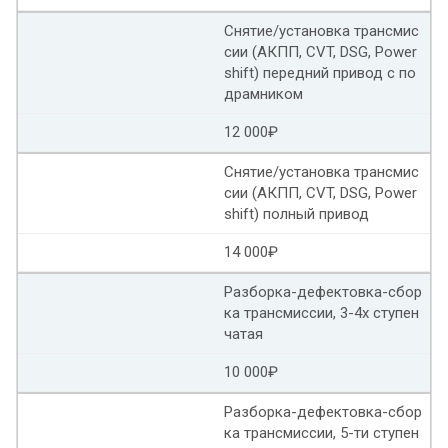
Ремонт гидроблоков Мерседес
Снятие/установка трансмис
Замена гидроблока КИА
сии (АКПП, CVT, DSG, Power
shift) передний привод с по
Замена гидроблока АКПП Ниссан
драмником
12 000₽
Ремонт гидроблоков Форд
Снятие/установка трансмис
Ремонт гидроблока АКПП Ниссан
сии (АКПП, CVT, DSG, Power
shift) полный привод
Замена гидроблока АКПП Тойота
14 000₽
Ремонт гидроблока Фольксваген
Разборка-дефектовка-сбор
ка трансмиссии, 3-4х ступен
Ремонт гидроблока Шевроле круз
чатая
Ремонт гидроблока камри
10 000₽
Ремонт гидроблока АКПП Aisin
Разборка-дефектовка-сбор
ка трансмиссии, 5-ти ступен
Рено ремонт гидроблока