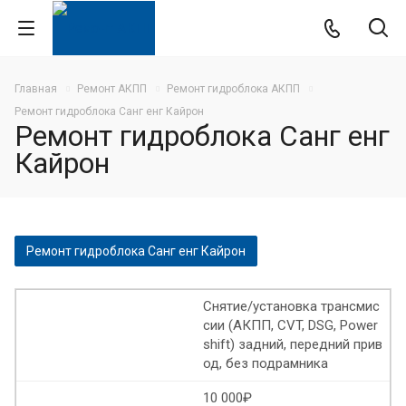
Главная
Ремонт АКПП
Ремонт гидроблока АКПП
Ремонт гидроблока Санг енг Кайрон
Ремонт гидроблока Санг енг
Кайрон
Ремонт гидроблока Санг енг Кайрон
Ремонт гидроблоков Вольво
Снятие/установка трансмис
сии (АКПП, CVT, DSG, Power
Ремонт гидроблока Вольво s60
shift) задний, передний прив
од, без подрамника
Ремонт гидроблока АКПП солярис
10 000₽