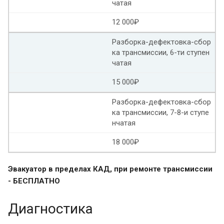
чатая
Замена гидроблока Пежо 308
12 000₽
Разборка-дефектовка-сбор
Ремонт гидроблока al4
Диагностика гидроблока
ка трансмиссии, 6-ти ступен
чатая
Замена гидроблока dp0
15 000₽
Ремонт гидроблока АКПП Опель астра h
Разборка-дефектовка-сбор
Ремонт гидроблока АКПП Опель антара
ка трансмиссии, 7-8-и ступе
нчатая
Ремонт гидроблока Ниссан кашкай
18 000₽
Ремонт гидроблока Ауди
Ремонт гидроблока Хонда
Эвакуатор в пределах КАД, при ремонте трансмиссии
Ремонт гидроблока пассат
- БЕСПЛАТНО
Ремонт гидроблока Инфинити
Диагностика
Ремонт гидроблока БМВ