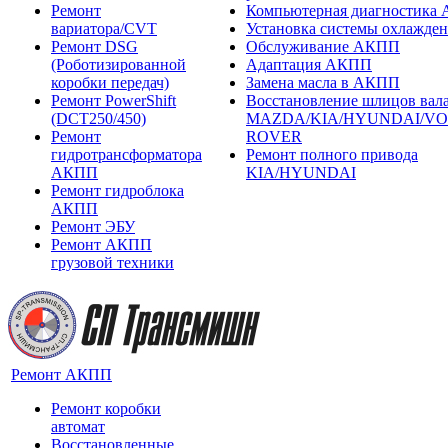
Ремонт
Компьютерная диагностика
вариатора/CVT
Установка системы охлажд
Ремонт DSG
Обслуживание АКПП
(Роботизированной
Адаптация АКПП
коробки передач)
Замена масла в АКПП
Ремонт PowerShift
Восстановление шлицов вала
(DCT250/450)
MAZDA/KIA/HYUNDAI/V
Ремонт
ROVER
гидротрансформатора
Ремонт полного привода
АКПП
KIA/HYUNDAI
Ремонт гидроблока
АКПП
Ремонт ЭБУ
Ремонт АКПП
грузовой техники
Ремонт АКПП
Ремонт коробки
автомат
Восстановленные