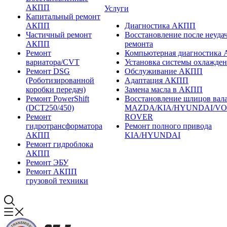
АКПП
Услуги
Капитальный ремонт
АКПП
Диагностика АКПП
Частичный ремонт
Восстановление после неуда
АКПП
ремонта
Ремонт
Компьютерная диагностика
вариатора/CVT
Установка системы охлажд
Ремонт DSG
Обслуживание АКПП
(Роботизированной
Адаптация АКПП
коробки передач)
Замена масла в АКПП
Ремонт PowerShift
Восстановление шлицов вала
(DCT250/450)
MAZDA/KIA/HYUNDAI/V
Ремонт
ROVER
гидротрансформатора
Ремонт полного привода
АКПП
KIA/HYUNDAI
Ремонт гидроблока
АКПП
Ремонт ЭБУ
Ремонт АКПП
грузовой техники