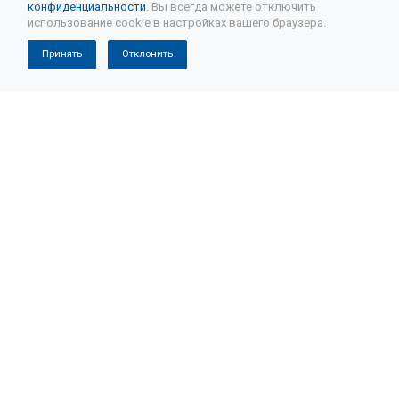
конфиденциальности
. Вы всегда можете отключить
использование cookie в настройках вашего браузера.
Принять
Отклонить
Компания
История
Отзывы
Ремонт АКПП
Ремонт коробки автомат
Восстановленные АКПП
Капитальный ремонт АКПП
Частичный ремонт АКПП
Ремонт вариатора/CVT
Ремонт DSG (Роботизированной коробки передач)
Ремонт PowerShift (DCT250/450)
Ремонт гидротрансформатора АКПП